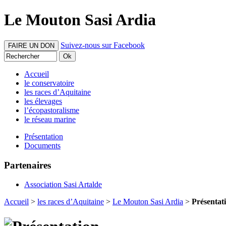
Le Mouton Sasi Ardia
Suivez-nous sur Facebook
FAIRE UN DON
Accueil
le conservatoire
les races d’Aquitaine
les élevages
l’écopastoralisme
le réseau marine
Présentation
Documents
Partenaires
Association Sasi Artalde
Accueil
>
les races d’Aquitaine
>
Le Mouton Sasi Ardia
>
Présentat