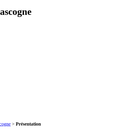
Gascogne
scogne
>
Présentation