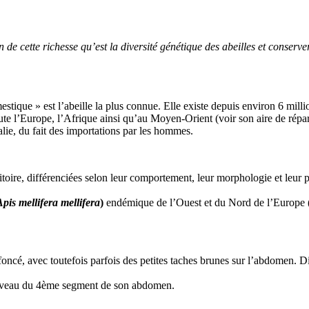
n de cette richesse qu’est la diversité génétique des abeilles et conser
stique » est l’abeille la plus connue. Elle existe depuis environ 6 milli
ute l’Europe, l’Afrique ainsi qu’au Moyen-Orient (voir son aire de répart
alie, du fait des importations par les hommes.
ritoire, différenciées selon leur comportement, leur morphologie et leur
Apis mellifera mellifera
)
endémique de l’Ouest et du Nord de l’Europe (vo
 foncé, avec toutefois parfois des petites taches brunes sur l’abdomen. D
 niveau du 4ème segment de son abdomen.