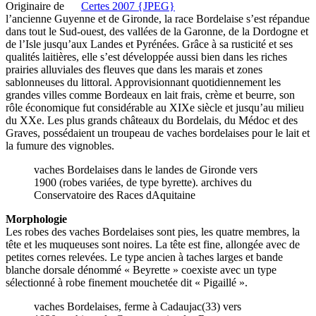
Originaire de
l’ancienne Guyenne et de Gironde, la race Bordelaise s’est répandue
dans tout le Sud-ouest, des vallées de la Garonne, de la Dordogne et
de l’Isle jusqu’aux Landes et Pyrénées. Grâce à sa rusticité et ses
qualités laitières, elle s’est développée aussi bien dans les riches
prairies alluviales des fleuves que dans les marais et zones
sablonneuses du littoral. Approvisionnant quotidiennement les
grandes villes comme Bordeaux en lait frais, crème et beurre, son
rôle économique fut considérable au XIXe siècle et jusqu’au milieu
du XXe. Les plus grands châteaux du Bordelais, du Médoc et des
Graves, possédaient un troupeau de vaches bordelaises pour le lait et
la fumure des vignobles.
vaches Bordelaises dans le landes de Gironde vers
1900 (robes variées, de type byrette). archives du
Conservatoire des Races dAquitaine
Morphologie
Les robes des vaches Bordelaises sont pies, les quatre membres, la
tête et les muqueuses sont noires. La tête est fine, allongée avec de
petites cornes relevées. Le type ancien à taches larges et bande
blanche dorsale dénommé « Beyrette » coexiste avec un type
sélectionné à robe finement mouchetée dit « Pigaillé ».
vaches Bordelaises, ferme à Cadaujac(33) vers