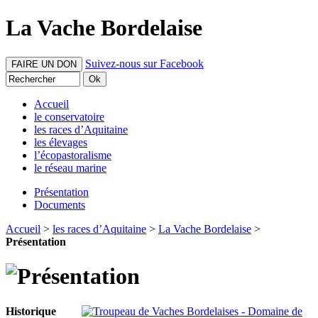
La Vache Bordelaise
Suivez-nous sur Facebook
FAIRE UN DON
Accueil
le conservatoire
les races d’Aquitaine
les élevages
l’écopastoralisme
le réseau marine
Présentation
Documents
Accueil
>
les races d’Aquitaine
>
La Vache Bordelaise
>
Présentation
Historique