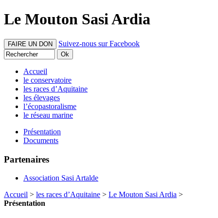
Le Mouton Sasi Ardia
Suivez-nous sur Facebook
FAIRE UN DON
Accueil
le conservatoire
les races d’Aquitaine
les élevages
l’écopastoralisme
le réseau marine
Présentation
Documents
Partenaires
Association Sasi Artalde
Accueil
>
les races d’Aquitaine
>
Le Mouton Sasi Ardia
>
Présentation