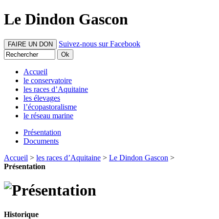
Le Dindon Gascon
Suivez-nous sur Facebook
FAIRE UN DON
Accueil
le conservatoire
les races d’Aquitaine
les élevages
l’écopastoralisme
le réseau marine
Présentation
Documents
Accueil
>
les races d’Aquitaine
>
Le Dindon Gascon
>
Présentation
Historique