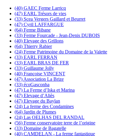
(40) GAEC Ferme Larricq
(47) EARL Trésors de vies
(33) Scea Vergers Gaillard et Beurret
(47) Cyril LAFFARGUE
(64) Ferme Bibane
(33) Ferme Fourcade - Jean-Denis DUBOIS
(40) Elevage des Grillons
(64) Thierry Rabier
(24) Ferme Patrimoine du Domaine de la Valette
(33) EARL FERRAN
(33) EARL BRAS DE FER
(33) Guillaume Jolly
(40) Françoise VINCENT
(47) Association La Brize
(33) écoGasconha
(47) La Ferme d’Iska et Marina
(47) Elevage d’Aliès
(47) Elevage du Baylan
(24) La ferme des Condamines
(64) Jardin de Plumes
(24) Las OELHAS DEL RANDAL
(56) Ferme conservatoire terre de l’origine
(33) Domaine de Bagatelle
(40) CAMDELAN - La ferme fantastique