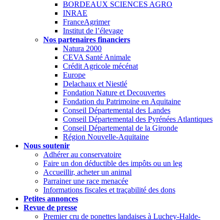
BORDEAUX SCIENCES AGRO
INRAE
FranceAgrimer
Institut de l’élevage
Nos partenaires financiers
Natura 2000
CEVA Santé Animale
Crédit Agricole mécénat
Europe
Delachaux et Niestlé
Fondation Nature et Decouvertes
Fondation du Patrimoine en Aquitaine
Conseil Départemental des Landes
Conseil Départemental des Pyrénées Atlantiques
Conseil Départemental de la Gironde
Région Nouvelle-Aquitaine
Nous soutenir
Adhérer au conservatoire
Faire un don déductible des impôts ou un leg
Accueillir, acheter un animal
Parrainer une race menacée
Informations fiscales et traçabilité des dons
Petites annonces
Revue de presse
Premier cru de ponettes landaises à Luchey-Halde-