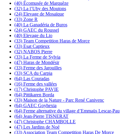
(40) Écomusée de Marquèze
(32) La l’Uby des Moutons
(24) Elevage de Mosaïque
(33) Zone R
(40) La Ganadéria de Buros
(24) GAEC du Roussel
(40) Elevage du Lio
(33) Team Competition Haras de Morce
(33) Esat Captieux
(32) NABOS Pierre
(33) La Ferme de Sylvia
(47) Haras de Mondésir
(33) Ferme des Jarouilles
(33) SCA du Carpia
(64) Las Couradas
(16) Ferme des vallées
(17) Christophe PAVIE
(64) Pittikaren Borda
(33) Maison de la Nature - Parc René Canivenc
(64) GAEC Goyhexia
(64) Ferme alternative du village d’Emmaüs Lescar-Pau
(64) Jean-Pierre TISNERAT
(47) Christophe CHAMBOLLE
(47) Les Jardins de Noé
(33) Association Team Competition Haras De Morce