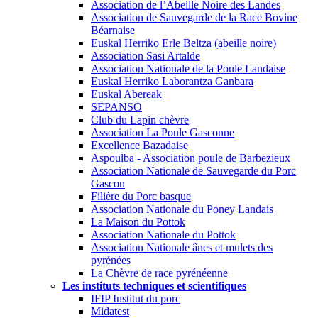
Association de l’Abeille Noire des Landes
Association de Sauvegarde de la Race Bovine
Béarnaise
Euskal Herriko Erle Beltza (abeille noire)
Association Sasi Artalde
Association Nationale de la Poule Landaise
Euskal Herriko Laborantza Ganbara
Euskal Abereak
SEPANSO
Club du Lapin chèvre
Association La Poule Gasconne
Excellence Bazadaise
Aspoulba - Association poule de Barbezieux
Association Nationale de Sauvegarde du Porc
Gascon
Filière du Porc basque
Association Nationale du Poney Landais
La Maison du Pottok
Association Nationale du Pottok
Association Nationale ânes et mulets des
pyrénées
La Chèvre de race pyrénéenne
Les instituts techniques et scientifiques
IFIP Institut du porc
Midatest