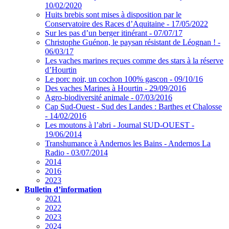
10/02/2020
Huits brebis sont mises à disposition par le
Conservatoire des Races d’Aquitaine - 17/05/2022
Sur les pas d’un berger itinérant - 07/07/17
Christophe Guénon, le paysan résistant de Léognan ! -
06/03/17
Les vaches marines reçues comme des stars à la réserve
d’Hourtin
Le porc noir, un cochon 100% gascon - 09/10/16
Des vaches Marines à Hourtin - 29/09/2016
Agro-biodiversité animale - 07/03/2016
Cap Sud-Ouest - Sud des Landes : Barthes et Chalosse
- 14/02/2016
Les moutons à l’abri - Journal SUD-OUEST -
19/06/2014
Transhumance à Andernos les Bains - Andernos La
Radio - 03/07/2014
2014
2016
2023
Bulletin d’information
2021
2022
2023
2024