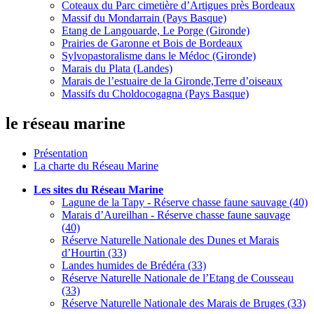
Coteaux du Parc cimetière d’Artigues près Bordeaux
Massif du Mondarrain (Pays Basque)
Etang de Langouarde, Le Porge (Gironde)
Prairies de Garonne et Bois de Bordeaux
Sylvopastoralisme dans le Médoc (Gironde)
Marais du Plata (Landes)
Marais de l’estuaire de la Gironde,Terre d’oiseaux
Massifs du Choldocogagna (Pays Basque)
le réseau marine
Présentation
La charte du Réseau Marine
Les sites du Réseau Marine
Lagune de la Tapy - Réserve chasse faune sauvage (40)
Marais d’Aureilhan - Réserve chasse faune sauvage
(40)
Réserve Naturelle Nationale des Dunes et Marais
d’Hourtin (33)
Landes humides de Brédéra (33)
Réserve Naturelle Nationale de l’Etang de Cousseau
(33)
Réserve Naturelle Nationale des Marais de Bruges (33)