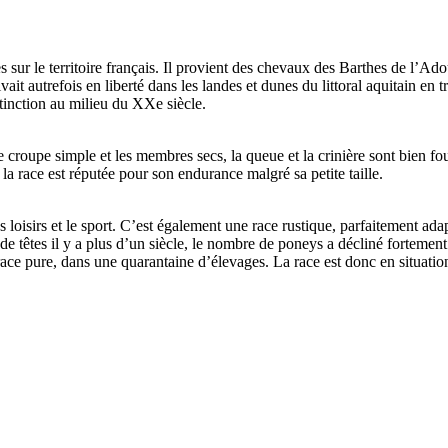
r le territoire français. Il provient des chevaux des Barthes de l’Adour,
vait autrefois en liberté dans les landes et dunes du littoral aquitain e
xtinction au milieu du XXe siècle.
 croupe simple et les membres secs, la queue et la crinière sont bien fo
la race est réputée pour son endurance malgré sa petite taille.
oisirs et le sport. C’est également une race rustique, parfaitement adap
 de têtes il y a plus d’un siècle, le nombre de poneys a décliné forteme
 race pure, dans une quarantaine d’élevages. La race est donc en situati