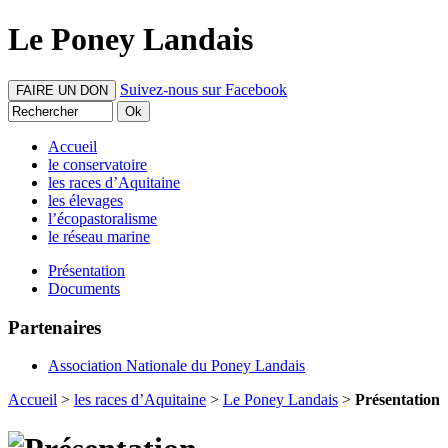
Le Poney Landais
Suivez-nous sur Facebook
FAIRE UN DON
Accueil
le conservatoire
les races d’Aquitaine
les élevages
l’écopastoralisme
le réseau marine
Présentation
Documents
Partenaires
Association Nationale du Poney Landais
Accueil
>
les races d’Aquitaine
>
Le Poney Landais
>
Présentation