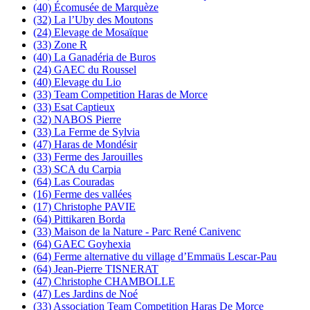
(40) Écomusée de Marquèze
(32) La l’Uby des Moutons
(24) Elevage de Mosaïque
(33) Zone R
(40) La Ganadéria de Buros
(24) GAEC du Roussel
(40) Elevage du Lio
(33) Team Competition Haras de Morce
(33) Esat Captieux
(32) NABOS Pierre
(33) La Ferme de Sylvia
(47) Haras de Mondésir
(33) Ferme des Jarouilles
(33) SCA du Carpia
(64) Las Couradas
(16) Ferme des vallées
(17) Christophe PAVIE
(64) Pittikaren Borda
(33) Maison de la Nature - Parc René Canivenc
(64) GAEC Goyhexia
(64) Ferme alternative du village d’Emmaüs Lescar-Pau
(64) Jean-Pierre TISNERAT
(47) Christophe CHAMBOLLE
(47) Les Jardins de Noé
(33) Association Team Competition Haras De Morce