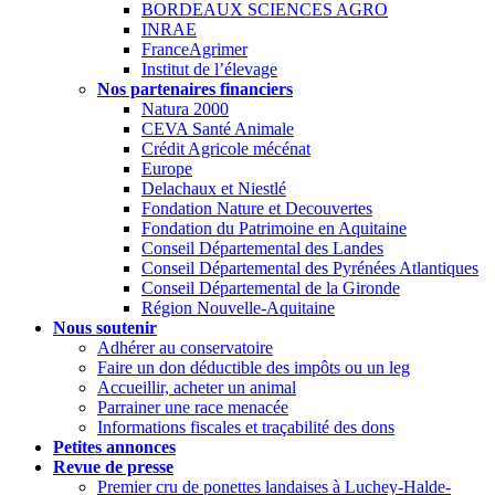
BORDEAUX SCIENCES AGRO
INRAE
FranceAgrimer
Institut de l’élevage
Nos partenaires financiers
Natura 2000
CEVA Santé Animale
Crédit Agricole mécénat
Europe
Delachaux et Niestlé
Fondation Nature et Decouvertes
Fondation du Patrimoine en Aquitaine
Conseil Départemental des Landes
Conseil Départemental des Pyrénées Atlantiques
Conseil Départemental de la Gironde
Région Nouvelle-Aquitaine
Nous soutenir
Adhérer au conservatoire
Faire un don déductible des impôts ou un leg
Accueillir, acheter un animal
Parrainer une race menacée
Informations fiscales et traçabilité des dons
Petites annonces
Revue de presse
Premier cru de ponettes landaises à Luchey-Halde-