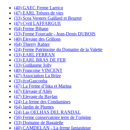
(40) GAEC Ferme Larricq
(47) EARL Trésors de vies
(33) Scea Vergers Gaillard et Beurret
(47) Cyril LAFFARGUE
(64) Ferme Bibane
(33) Ferme Fourcade - Jean-Denis DUBOIS
(40) Elevage des Grillons
(64) Thierry Rabier
(24) Ferme Patrimoine du Domaine de la Valette
(33) EARL FERRAN
(33) EARL BRAS DE FER
(33) Guillaume Jolly
(40) Françoise VINCENT
(47) Association La Brize
(33) écoGasconha
(47) La Ferme d’Iska et Marina
(47) Elevage d’Aliès
(47) Elevage du Baylan
(24) La ferme des Condamines
(64) Jardin de Plumes
(24) Las OELHAS DEL RANDAL
(56) Ferme conservatoire terre de l’origine
(33) Domaine de Bagatelle
(40) CAMDELAN - La ferme fantastique