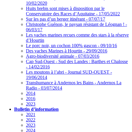
10/02/2020
Huits brebis sont mises à disposition par le
Conservatoire des Races d’Aquitaine - 17/05/2022
Sur les pas d’un berger itinérant - 07/07/17
Christophe Guénon, le paysan résistant de Léognan ! -
06/03/17
Les vaches marines reçues comme des stars à la réserve
d’Hourtin
Le porc noir, un cochon 100% gascon - 09/10/16
Des vaches Marines à Hourtin - 29/09/2016
Agro-biodiversité animale - 07/03/2016
Cap Sud-Ouest - Sud des Landes : Barthes et Chalosse
- 14/02/2016
Les moutons à l’abri - Journal SUD-OUEST -
19/06/2014
Transhumance à Andernos les Bains - Andernos La
Radio - 03/07/2014
2014
2016
2023
Bulletin d’information
2021
2022
2023
2024