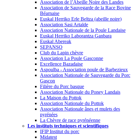
Association de l’Abeille Noire des Landes
Association de Sauvegarde de la Race Bovine
Béarnaise
Euskal Herriko Erle Beltza (abeille noire)
Association Sasi Artalde
Association Nationale de la Poule Landaise
Euskal Herriko Laborantza Ganbara
Euskal Abereak
SEPANSO
Club du Lapin chèvre
Association La Poule Gasconne
Excellence Bazadaise
Aspoulba - Association poule de Barbezieux
Association Nationale de Sauvegarde du Porc
Gascon
Filière du Porc basque
Association Nationale du Poney Landais
La Maison du Pottok
Association Nationale du Pottok
Association Nationale ânes et mulets des
pyrénées
La Chèvre de race pyrénéenne
Les instituts techniques et scientifiques
IFIP Institut du porc
Midatest