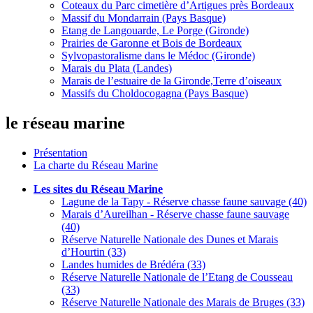
Coteaux du Parc cimetière d’Artigues près Bordeaux
Massif du Mondarrain (Pays Basque)
Etang de Langouarde, Le Porge (Gironde)
Prairies de Garonne et Bois de Bordeaux
Sylvopastoralisme dans le Médoc (Gironde)
Marais du Plata (Landes)
Marais de l’estuaire de la Gironde,Terre d’oiseaux
Massifs du Choldocogagna (Pays Basque)
le réseau marine
Présentation
La charte du Réseau Marine
Les sites du Réseau Marine
Lagune de la Tapy - Réserve chasse faune sauvage (40)
Marais d’Aureilhan - Réserve chasse faune sauvage
(40)
Réserve Naturelle Nationale des Dunes et Marais
d’Hourtin (33)
Landes humides de Brédéra (33)
Réserve Naturelle Nationale de l’Etang de Cousseau
(33)
Réserve Naturelle Nationale des Marais de Bruges (33)