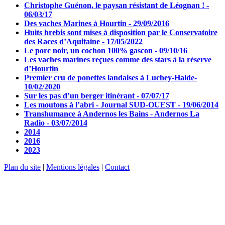
Christophe Guénon, le paysan résistant de Léognan ! -
06/03/17
Des vaches Marines à Hourtin - 29/09/2016
Huits brebis sont mises à disposition par le Conservatoire
des Races d’Aquitaine - 17/05/2022
Le porc noir, un cochon 100% gascon - 09/10/16
Les vaches marines reçues comme des stars à la réserve
d’Hourtin
Premier cru de ponettes landaises à Luchey-Halde-
10/02/2020
Sur les pas d’un berger itinérant - 07/07/17
Les moutons à l’abri - Journal SUD-OUEST - 19/06/2014
Transhumance à Andernos les Bains - Andernos La
Radio - 03/07/2014
2014
2016
2023
Plan du site
|
Mentions légales
|
Contact