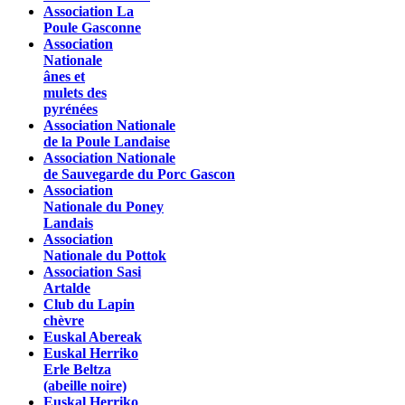
Association La
Poule Gasconne
Association
Nationale
ânes et
mulets des
pyrénées
Association Nationale
de la Poule Landaise
Association Nationale
de Sauvegarde du Porc Gascon
Association
Nationale du Poney
Landais
Association
Nationale du Pottok
Association Sasi
Artalde
Club du Lapin
chèvre
Euskal Abereak
Euskal Herriko
Erle Beltza
(abeille noire)
Euskal Herriko