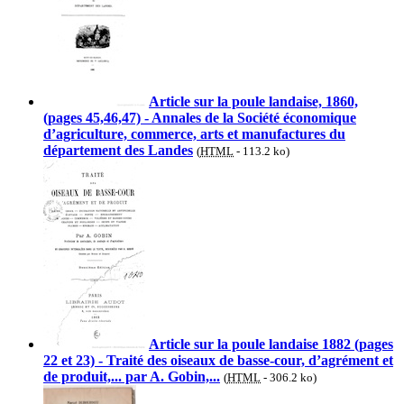
Article sur la poule landaise, 1860,
(pages 45,46,47) - Annales de la Société économique
d’agriculture, commerce, arts et manufactures du
département des Landes
(
HTML
-
113.2 ko
)
Article sur la poule landaise 1882 (pages
22 et 23) - Traité des oiseaux de basse-cour, d’agrément et
de produit,... par A. Gobin,...
(
HTML
-
306.2 ko
)