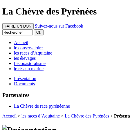
La Chèvre des Pyrénées
Suivez-nous sur Facebook
FAIRE UN DON
Accueil
le conservatoire
les races d’Aquitaine
les élevages
l’écopastoralisme
le réseau marine
Présentation
Documents
Partenaires
La Chèvre de race pyrénéenne
Accueil
>
les races d’Aquitaine
>
La Chèvre des Pyrénées
>
Présent