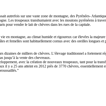
ssait autrefois sur une vaste zone de montagne, des Pyrénées- Atlantiqu
ogne. Les troupeaux transhumaient avec les moutons pyrénéens à trave
ris pour vendre le lait de chèvres dans les rues de la capitale.
 vie en montagne, au climat humide et rigoureux car élevées la majeure p
les et femelles sont habituellement cornus avec des oreilles longues et 
rs dizaines de milliers de chèvres. L’élevage traditionnel a fortement 
as jusqu’à la vente des chevreaux.
 développement, avec la création de nouveaux troupeaux, tant pour la tr
aux il y a 25 ans atteint en 2012 près de 3770 chèvres, essentiellement e
roussaillés.”